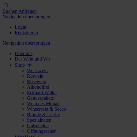
Buchen
Anfragen
Navigation überspringen
Login
Registrieren
Navigation überspringen
Über uns
Der Wein und Wir
Shop
Weisswein
Rotwein
Roséwein
Alkoholfrei
Eckhard Walter
Genusspakete
Wein des Monats
Winzersekt & Secco
Brände & Liköre
Spezialitäten
Gutscheine
Öffnungszeiten