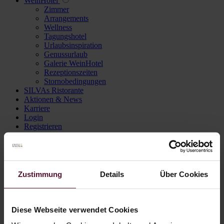
WeinHotel
Zimmer
Arrangements
Wellness
Tagungshotel
Urlaubsinspiration
Genussurlaub
Galerie WeinHotel
Rezeptionszeiten
Stornobedingungen
SILVAs Ristorante
Aktionen & News
Karriere
Login
Registrieren
Navigation überspringen
Weisswein
Rotwein
Zustimmung
Details
Über Cookies
Roséwein
Alkoholfrei
Eckhard Walter
Genusspakete
Diese Webseite verwendet Cookies
Wein des Monats
Winzersekt & Secco