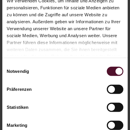
Wir verwenden Cookies, um Inhalte und Anzeigen zu
Brände & Liköre
personalisieren, Funktionen für soziale Medien anbieten
Spezialitäten
zu können und die Zugriffe auf unsere Website zu
Gutscheine
Öffnungszeiten
analysieren. Außerdem geben wir Informationen zu Ihrer
Verwendung unserer Website an unsere Partner für
Versandkostenfrei ab 89,00 € oder 12 Flaschen
soziale Medien, Werbung und Analysen weiter. Unsere
Gutschein WeinGut
Partner führen diese Informationen möglicherweise mit
weiteren Daten zusammen, die Sie ihnen bereitgestellt
haben oder die sie im Rahmen Ihrer Nutzung der Dienste
Gutschein WeinGut
gesammelt haben.
Art. Nr.
GSW50
Einwilligungsauswahl
Notwendig
50,00
€
inkl. gesetzlicher Mwst. zzgl.
Versandkosten
Präferenzen
sofort lieferbar
Lieferzeit ca 3-5 Werktage
Statistiken
Marketing
Bestellen Sie einen Gutschein für den Weineinkauf in unserem