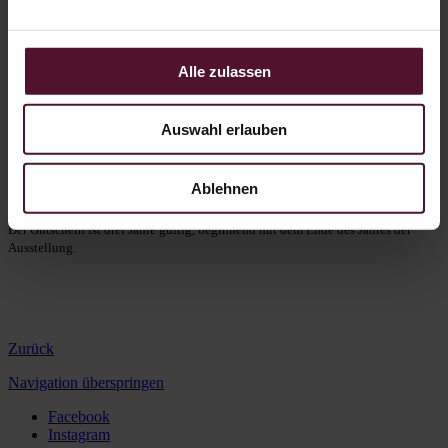
WeinGut!
Hinweis: Sollten Sie einen Gutschein über einen höheren Betrag
wünschen, legen Sie so viele Gutscheine in den Warenkorb, bis der
Alle zulassen
gewünschte Wert erreicht ist.
Auswahl erlauben
WICHTIG:
Der Gutschein ist nicht für den Aufenthalt in unserem WeinHotel
Ablehnen
gültig!
Der Gutschein ist drei Jahre gültig, beginnend mit dem Ende des Jahres der
Ausstellung.
Zurück
Navigation überspringen
Facebook
Instagram