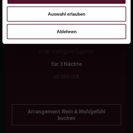
Auswahl erlauben
Pfingsten im WeinHotel
Ablehnen
Preise pro Person im Doppelzimmer
in der Kategorie Superior
für 3 Nächte
ab 348.00€
Arrangement
Wein & Wohlgefühl
buchen