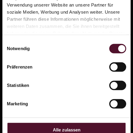
Verwendung unserer Website an unsere Partner für
So wird Ihr Aufenthalt zu einer unvergesslichen Reise
soziale Medien, Werbung und Analysen weiter. Unsere
Partner führen diese Informationen möglicherweise mit
durch die Pfalz und darüber hinaus.
weiteren Daten zusammen, die Sie ihnen bereitgestellt
haben oder die sie im Rahmen Ihrer Nutzung der Dienste
gesammelt haben.
Einwilligungsauswahl
Bitte beachten Sie
, dass unsere Hotel-Arrangements
Notwendig
nicht miteinander sowie nicht in Kombination mit
Sonderpreisen oder anderen Rabattaktionen buchbar
Präferenzen
sind.
Statistiken
Arrangement
Wein & Wohlgefühl
buchen:
Marketing
Pfingsten
Fronleichnam
Alle zulassen