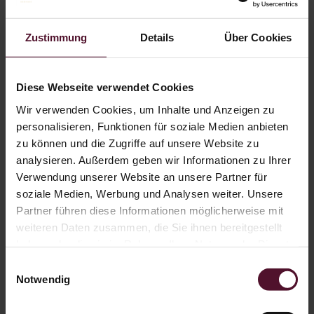
Brände & Liköre
Spezialitäten
Gutscheine
Zustimmung
Details
Über Cookies
Öffnungszeiten
Versandkostenfrei ab 89,00 € oder 12 Flaschen
Diese Webseite verwendet Cookies
Äänzichardich rot,
Wir verwenden Cookies, um Inhalte und Anzeigen zu
personalisieren, Funktionen für soziale Medien anbieten
zu können und die Zugriffe auf unsere Website zu
trocken
analysieren. Außerdem geben wir Informationen zu Ihrer
Verwendung unserer Website an unsere Partner für
soziale Medien, Werbung und Analysen weiter. Unsere
Äänzichardich rot
Partner führen diese Informationen möglicherweise mit
weiteren Daten zusammen, die Sie ihnen bereitgestellt
Äänzichardich rot,
haben oder die sie im Rahmen Ihrer Nutzung der Dienste
trocken
gesammelt haben.
Einwilligungsauswahl
Art. Nr.
3599Ä
Notwendig
Jahrgang:
2021
Inhalt:
0,75 Ltr