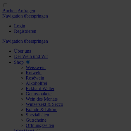
Buchen
Anfragen
Navigation überspringen
Login
Registrieren
Navigation überspringen
Über uns
Der Wein und Wir
Shop
Weisswein
Rotwein
Roséwein
Alkoholfrei
Eckhard Walter
Genusspakete
Wein des Monats
Winzersekt & Secco
Brände & Liköre
Spezialitäten
Gutscheine
Öffnungszeiten