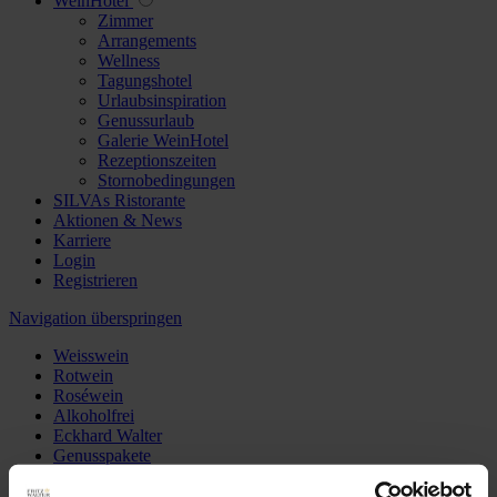
WeinHotel
Zimmer
Arrangements
Wellness
Tagungshotel
Urlaubsinspiration
Genussurlaub
Galerie WeinHotel
Rezeptionszeiten
Stornobedingungen
SILVAs Ristorante
Aktionen & News
Karriere
Login
Registrieren
Navigation überspringen
Weisswein
Rotwein
Roséwein
Alkoholfrei
Eckhard Walter
Genusspakete
Wein des Monats
Winzersekt & Secco