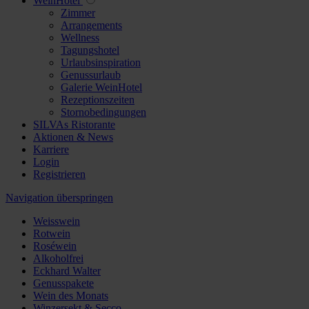
WeinHotel
Zimmer
Arrangements
Wellness
Tagungshotel
Urlaubsinspiration
Genussurlaub
Galerie WeinHotel
Rezeptionszeiten
Stornobedingungen
SILVAs Ristorante
Aktionen & News
Karriere
Login
Registrieren
Navigation überspringen
Weisswein
Rotwein
Roséwein
Alkoholfrei
Eckhard Walter
Genusspakete
Wein des Monats
Winzersekt & Secco