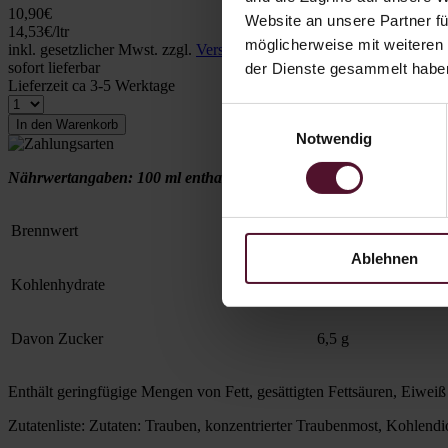
10,90
€
Website an unsere Partner fü
14,53
€
/ltr
möglicherweise mit weiteren
inkl. gesetzlicher Mwst. zzgl.
Versandkosten
sofort lieferbar
der Dienste gesammelt habe
Lieferzeit ca 3-5 Werktage
Einwilligungsauswahl
Notwendig
Nährwertangaben: 100 ml enthalten durchschnittlich
Brennwert
130 kJ / 31 kcal
Ablehnen
Kohlenhydrate
7,9 g
Davon Zucker
6,5 g
Enthält geringfügige Mengen von Fett, gesättigten Fettsäuren, Eiweiß
Zutatenliste: Zutaten: Trauben, konzentrierter Traubenmost, Kohlendi