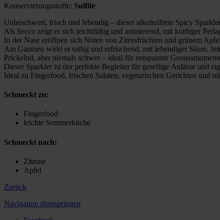
Konservierungsstoffe:
Sulfite
Unbeschwert, frisch und lebendig – dieser alkoholfreie Spicy Sparkler
Als Secco zeigt er sich leichtfüßig und animierend, mit kräftiger Perla
In der Nase eröffnen sich Noten von Zitrusfrüchten und grünem Apfel
Am Gaumen wirkt er saftig und erfrischend, mit lebendiger Säure, fe
Prickelnd, aber niemals schwer – ideal für entspannte Genussmoment
Dieser Sparkler ist der perfekte Begleiter für gesellige Anlässe und ei
Ideal zu Fingerfood, frischen Salaten, vegetarischen Gerichten und m
Schmeckt zu:
Fingerfood
leichte Sommerküche
Schmeckt nach:
Zitro­ne
Apfel
Zurück
Navigation überspringen