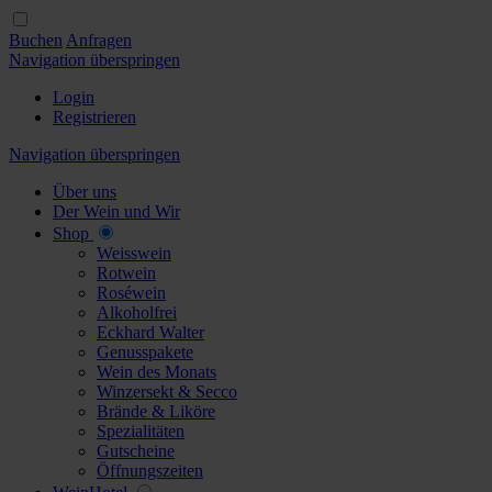
Buchen
Anfragen
Navigation überspringen
Login
Registrieren
Navigation überspringen
Über uns
Der Wein und Wir
Shop
Weisswein
Rotwein
Roséwein
Alkoholfrei
Eckhard Walter
Genusspakete
Wein des Monats
Winzersekt & Secco
Brände & Liköre
Spezialitäten
Gutscheine
Öffnungszeiten