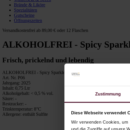
Brände & Liköre
Spezialitäten
Gutscheine
Öffnungszeiten
Versandkostenfrei ab 89,00 € oder 12 Flaschen
ALKOHOLFREI - Spicy Sparkle
Frisch, prickelnd und lebendig
ALKOHOLFREI - Spicy Sparkler Frizzante
Art. Nr.
P06
Jahrgang:
2025
Inhalt:
0,75 Ltr
Alkoholgehalt:
< 0,5 % vol.
Zustimmung
Säure:
-
Restzucker:
-
Trinktemperatur:
8°C
Diese Webseite verwendet 
Allergene:
enthält Sulfite
Wir verwenden Cookies, um I
und die Zugriffe auf unsere 