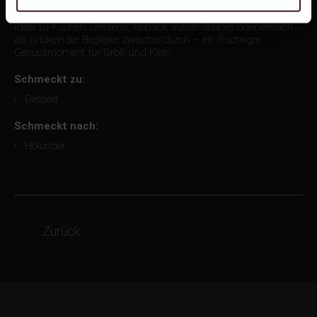
Autofahrer, für Familienfeiern oder für alle, die bewusst auf
Alkohol verzichten möchten.
Ideal zu Kuchen, Desserts, Gebäck, süßen Snacks oder einfach
als prickelnder Begleiter zwischendurch – ein fruchtiger
Genussmoment für Groß und Klein.
Schmeckt zu:
Dessert
Schmeckt nach:
Holunder
Zurück