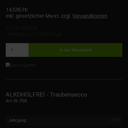
14,53
€
/ltr
inkl. gesetzlicher Mwst. zzgl.
Versandkosten
sofort lieferbar
Lieferzeit ca 3-5 Werktage
ALKOHOLFREI - Traubensecco
Art. Nr.
P08
Jahrgang:
2025