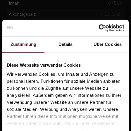
Inhalt:
0,75 Ltr
Alkoholgehalt:
< 0,5 % vol.
Säure:
-
Restzucker:
-
Zustimmung
Details
Über Cookies
Trinktemperatur:
8°C
Allergene:
enthält Sulfite
Diese Webseite verwendet Cookies
Wir verwenden Cookies, um Inhalte und Anzeigen zu
personalisieren, Funktionen für soziale Medien anbieten
zu können und die Zugriffe auf unsere Website zu
analysieren. Außerdem geben wir Informationen zu Ihrer
Nährwertangaben: 100 ml enthalten durchschnittlich
Verwendung unserer Website an unsere Partner für
Brennwert
283 kJ / 68 kcal
soziale Medien, Werbung und Analysen weiter. Unsere
Kohlenhydrate
16,5 g
Partner führen diese Informationen möglicherweise mit
Davon Zucker
16,5 g
weiteren Daten zusammen, die Sie ihnen bereitgestellt
Enthält geringfügige Mengen von Fett, gesättigten Fettsäuren,
haben oder die sie im Rahmen Ihrer Nutzung der Dienste