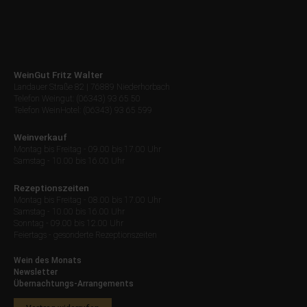
WeinGut Fritz Walter
Landauer Straße 82 | 76889 Niederhorbach
Telefon Weingut: (06343) 93 65 50
Telefon WeinHotel: (06343) 93 65 599
Weinverkauf
Montag bis Freitag - 09.00 bis 17.00 Uhr
Samstag - 10.00 bis 16.00 Uhr
Rezeptionszeiten
Montag bis Freitag - 08.00 bis 17.00 Uhr
Samstag - 10.00 bis 16.00 Uhr
Sonntag - 09.00 bis 12.00 Uhr
Feiertags - gesonderte Rezeptionszeiten
Wein des Monats
Newsletter
Übernachtungs-Arrangements