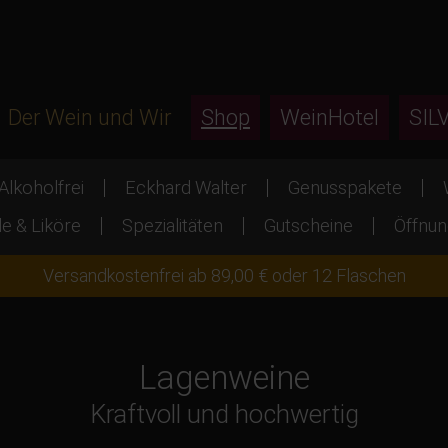
Der Wein und Wir
Shop
WeinHotel
SIL
Alkoholfrei
Eckhard Walter
Genusspakete
e & Liköre
Spezialitäten
Gutscheine
Öffnun
Versandkostenfrei ab 89,00 € oder 12 Flaschen
Lagenweine
Kraftvoll und hochwertig