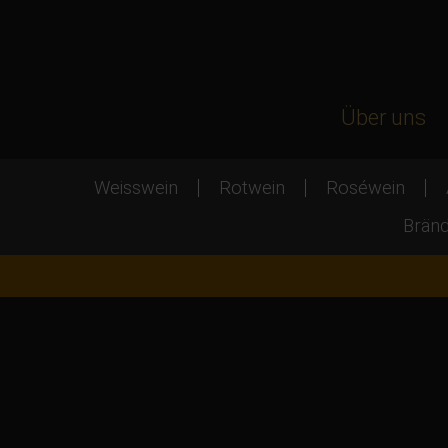
Über uns
Weisswein
Rotwein
Roséwein
Bränd