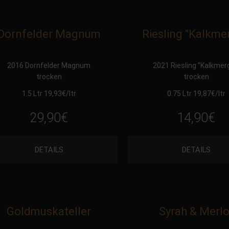
Dornfelder Magnum
Riesling "Kalkme
2016 Dornfelder Magnum
2021 Riesling "Kalkmer
trocken
trocken
1.5 Ltr 19,93
€
/ltr
0.75 Ltr 19,87
€
/ltr
29,90
€
14,90
€
DETAILS
DETAILS
Goldmuskateller
Syrah & Merlo