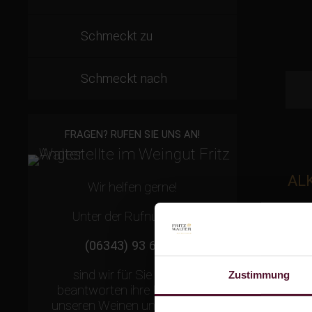
Schmeckt zu
Schmeckt nach
FRAGEN? RUFEN SIE UNS AN!
ALK
Wir helfen gerne!
Unter der Rufnummer
(06343) 93 65 50
sind wir für Sie da und
Zustimmung
beantworten ihre Fragen zu
unseren Weinen und unserem