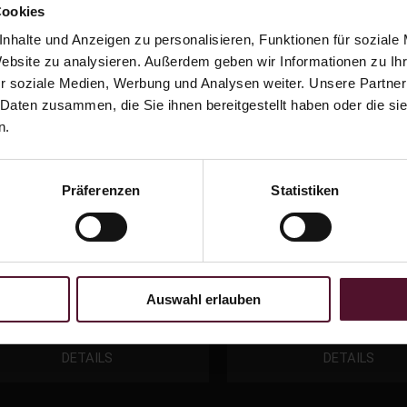
Cookies
DETAILS
DETAILS
nhalte und Anzeigen zu personalisieren, Funktionen für soziale
Website zu analysieren. Außerdem geben wir Informationen zu I
r soziale Medien, Werbung und Analysen weiter. Unsere Partner
 Daten zusammen, die Sie ihnen bereitgestellt haben oder die s
n.
KOHOLFREI - Sparkling
ALKOHOLFREI - Spa
Rosé
Riesling
Präferenzen
Statistiken
25 ALKOHOLFREI - Sparkling Rosé
2025 ALKOHOLFREI - Sparkling
0.75 Ltr 17,20
€
/ltr
0.75 Ltr 17,20
€
/ltr
12,90
€
12,90
€
Auswahl erlauben
DETAILS
DETAILS