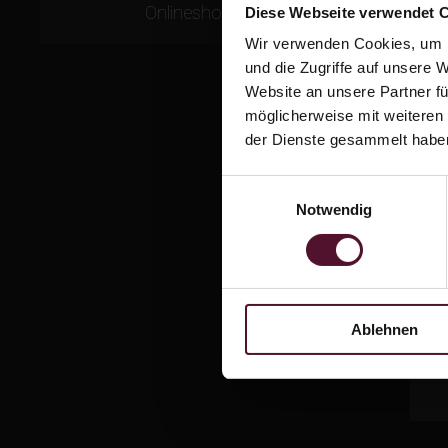
Onlineshop.
Diese Webseite verwendet 
Wir verwenden Cookies, um I
und die Zugriffe auf unsere 
Website an unsere Partner fü
möglicherweise mit weiteren
der Dienste gesammelt habe
AL
Einwilligungsauswahl
Notwendig
20
Ablehnen