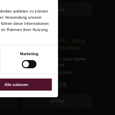
DETAILS
 Medien anbieten zu können
hrer Verwendung unserer
 führen diese Informationen
ie im Rahmen Ihrer Nutzung
rkling
ALKOHOLFREI - Spicy
Sparkler Hibiskus
Marketing
 Riesling
2025 ALKOHOLFREI - Spicy Sparkler
Hibiskus
0.75 Ltr 14,53
€
/ltr
10,90
€
Alle zulassen
DETAILS