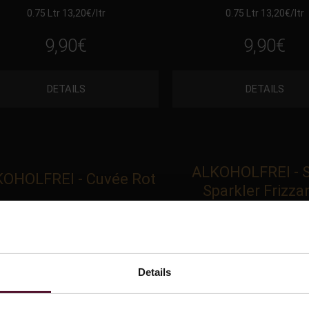
0.75 Ltr 13,20
€
/ltr
0.75 Ltr 13,20
€
/ltr
9,90
€
9,90
€
DETAILS
DETAILS
ALKOHOLFREI - S
OHOLFREI - Cuvée Rot
Sparkler Frizza
2025 ALKOHOLFREI - Cuvée Rot
2025 ALKOHOLFREI - Spicy 
Frizzante
0.75 Ltr 13,20
€
/ltr
0.75 Ltr 14,53
€
/ltr
Details
9,90
€
10,90
€