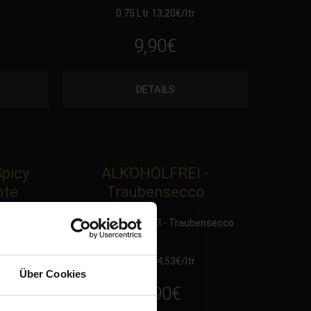
0.75 Ltr 13,20
€
/ltr
9,90
€
DETAILS
picy
ALKOHOLFREI -
nte
Traubensecco
Sparkler
2025 ALKOHOLFREI - Traubensecco
0.75 Ltr 14,53
€
/ltr
Über Cookies
10,90
€