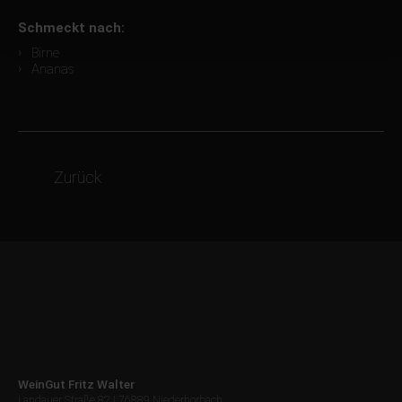
Schmeckt nach:
Birne
Ananas
Zurück
WeinGut Fritz Walter
Landauer Straße 82 | 76889 Niederhorbach