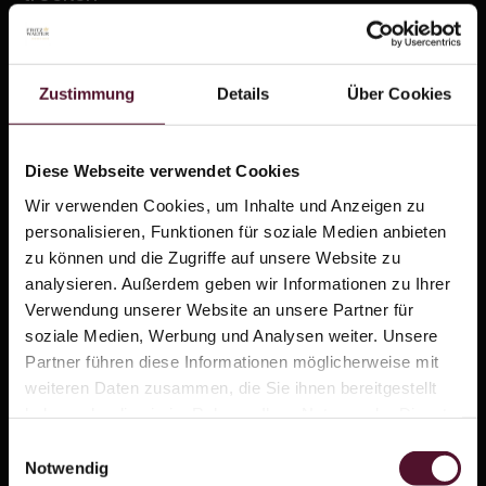
Art. Nr.
104623
Jahrgang:
2023
Zustimmung
Details
Über Cookies
Inhalt:
0,75 Ltr
Diese Webseite verwendet Cookies
Alkoholgehalt:
12,5 % vol
Wir verwenden Cookies, um Inhalte und Anzeigen zu
Säure:
8,0 g/l
personalisieren, Funktionen für soziale Medien anbieten
Restzucker:
3,5 g/l
zu können und die Zugriffe auf unsere Website zu
analysieren. Außerdem geben wir Informationen zu Ihrer
Trinktemperatur:
10-12°C
Verwendung unserer Website an unsere Partner für
soziale Medien, Werbung und Analysen weiter. Unsere
Allergene:
enthält Sulfite
Partner führen diese Informationen möglicherweise mit
weiteren Daten zusammen, die Sie ihnen bereitgestellt
haben oder die sie im Rahmen Ihrer Nutzung der Dienste
gesammelt haben.
Einwilligungsauswahl
Notwendig
Dieser Wein wird aus Trauben von Weinbergen mit besonderem