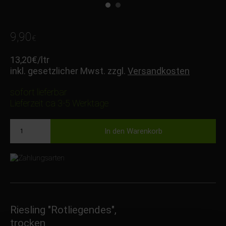
9,90
€
13,20
€
/ltr
inkl. gesetzlicher Mwst. zzgl.
Versandkosten
sofort lieferbar
Lieferzeit ca 3-5 Werktage
Riesling "Rotliegendes",
trocken