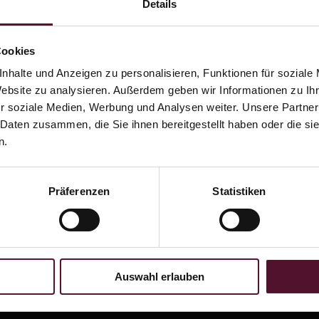
Details
chschnittlich
Cookies
84 kJ / 68 kcal
nhalte und Anzeigen zu personalisieren, Funktionen für soziale
,0 g
Website zu analysieren. Außerdem geben wir Informationen zu I
,1 g
r soziale Medien, Werbung und Analysen weiter. Unsere Partner
sättigten Fettsäuren, Eiweiß und Salz.
 Daten zusammen, die Sie ihnen bereitgestellt haben oder die s
n.
ose, Konservierungsstoff:
Sulfite
, L-Ascorbinsäure, Stabil
lt Weinsäure und/oder Äpfelsäure und/oder Milchsäure
Präferenzen
Statistiken
tig: Dieser Rosé verbindet Frucht mit feinen Aromen von ro
Auswahl erlauben