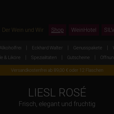
Der Wein und Wir
Shop
WeinHotel
SIL
Alkoholfrei
Eckhard Walter
Genusspakete
e & Liköre
Spezialitäten
Gutscheine
Öffnun
Versandkostenfrei ab 89,00 € oder 12 Flaschen
LIESL ROSÉ
Frisch, elegant und fruchtig