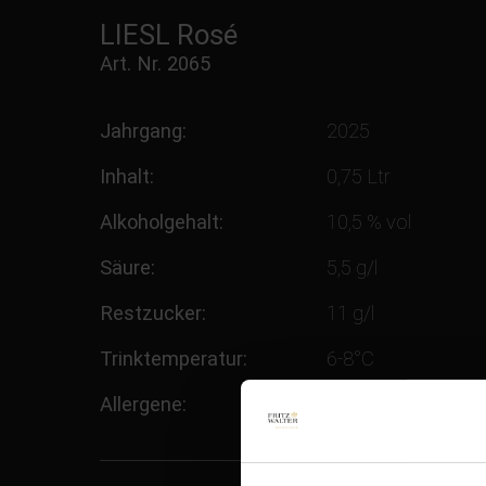
LIESL Rosé
Art. Nr.
2065
Jahrgang:
2025
Inhalt:
0,75 Ltr
Alkoholgehalt:
10,5 % vol
Säure:
5,5 g/l
Restzucker:
11 g/l
Trinktemperatur:
6-8°C
Allergene:
enthält Sulfite