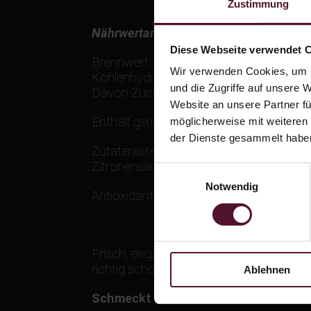
Zustimmung
Nährwertangaben: 100 ml enthalten dur
Diese Webseite verwendet 
Brennwert
2
Wir verwenden Cookies, um I
Kohlenhydrate
2
und die Zugriffe auf unsere 
Davon Zucker
1
Website an unsere Partner fü
Enthält geringfügige Mengen von Fett, ge
möglicherweise mit weiteren
der Dienste gesammelt habe
Zutatenliste: Zutaten: Trauben, Sacchar
Zitronensäure, Säureregulatoren: enthä
Einwilligungsauswahl
Notwendig
Antioxidantien:
Sulfite
Frisch, elegant und überraschend vielsei
richtig schön zu trinken.
Ablehnen
Schmeckt zu: