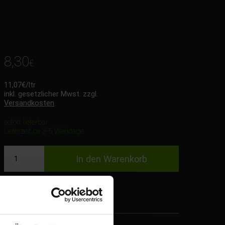
8,30
€
11,07
€
/ltr
inkl. gesetzlicher Mwst. zzgl.
Versandkosten
sofort lieferbar
Lieferzeit ca 3-5 Werktage