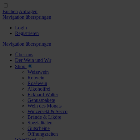
Buchen
Anfragen
Navigation überspringen
Login
Registrieren
Navigation überspringen
Über uns
Der Wein und Wir
Shop
Weisswein
Rotwein
Roséwein
Alkoholfrei
Eckhard Walter
Genusspakete
Wein des Monats
Winzersekt & Secco
Brände & Liköre
Spezialitäten
Gutscheine
Öffnungszeiten