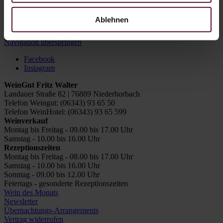
Weißwein Senf zu einem wahren Festmahl.
Ablehnen
Zurück
Navigation überspringen
Facebook
Instagram
WeinGut Fritz Walter
Landauer Straße 82 | 76889 Niederhorbach
Telefon Weingut: (06343) 93 65 50
Telefon WeinHotel: (06343) 93 65 599
Weinverkauf
Montag bis Freitag - 09.00 bis 17.00 Uhr
Samstag - 10.00 bis 16.00 Uhr
Rezeptionszeiten
Montag bis Freitag - 08.00 bis 17.00 Uhr
Samstag - 10.00 bis 16.00 Uhr
Sonntag - 09.00 bis 12.00 Uhr
Feiertags - gesonderte Rezeptionszeiten
Wein des Monats
Newsletter
Übernachtungs-Arrangements
Vertrag widerrufen