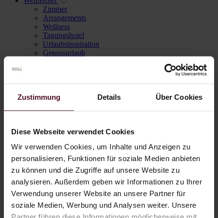
WeinHotel
Zimmer
Arrangements
Wellness
Tagungshotel
Urlaubsinspiration
Genussurlaub
Galerie WeinHotel
Rezeptionszeiten
Stornobedingungen
SILVAs Ristorante
Aktionen & News
Zustimmung
Details
Über Cookies
Karriere
Login
Registrieren
Diese Webseite verwendet Cookies
Navigation überspringen
Wir verwenden Cookies, um Inhalte und Anzeigen zu
Weisswein
personalisieren, Funktionen für soziale Medien anbieten
Rotwein
zu können und die Zugriffe auf unsere Website zu
Roséwein
analysieren. Außerdem geben wir Informationen zu Ihrer
Alkoholfrei
Eckhard Walter
Verwendung unserer Website an unsere Partner für
Genusspakete
soziale Medien, Werbung und Analysen weiter. Unsere
Wein des Monats
Partner führen diese Informationen möglicherweise mit
Winzersekt & Secco