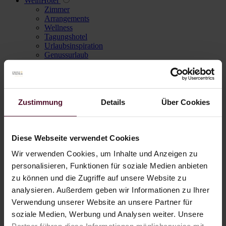
WeinHotel
Zimmer
Arrangements
Wellness
Tagungshotel
Urlaubsinspiration
Genussurlaub
Galerie WeinHotel
Rezeptionszeiten
Stornobedingungen
SILVAs Ristorante
Aktionen & News
Zustimmung
Details
Über Cookies
Karriere
Login
Registrieren
Diese Webseite verwendet Cookies
Navigation überspringen
Wir verwenden Cookies, um Inhalte und Anzeigen zu
Weisswein
personalisieren, Funktionen für soziale Medien anbieten
Rotwein
zu können und die Zugriffe auf unsere Website zu
Roséwein
Alkoholfrei
analysieren. Außerdem geben wir Informationen zu Ihrer
Eckhard Walter
Verwendung unserer Website an unsere Partner für
Genusspakete
soziale Medien, Werbung und Analysen weiter. Unsere
Wein des Monats
Winzersekt & Secco