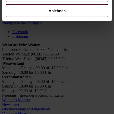
von 1.90 € für den notwendigen Umkarton an. Diese sind im
Verkaufspreis von 5.60€ schon berücksichtigt.
Ablehnen
Zurück
Navigation überspringen
Facebook
Instagram
WeinGut Fritz Walter
Landauer Straße 82 | 76889 Niederhorbach
Telefon Weingut: (06343) 93 65 50
Telefon WeinHotel: (06343) 93 65 599
Weinverkauf
Montag bis Freitag - 09.00 bis 17.00 Uhr
Samstag - 10.00 bis 16.00 Uhr
Rezeptionszeiten
Montag bis Freitag - 08.00 bis 17.00 Uhr
Samstag - 10.00 bis 16.00 Uhr
Sonntag - 09.00 bis 12.00 Uhr
Feiertags - gesonderte Rezeptionszeiten
Wein des Monats
Newsletter
Übernachtungs-Arrangements
Vertrag widerrufen