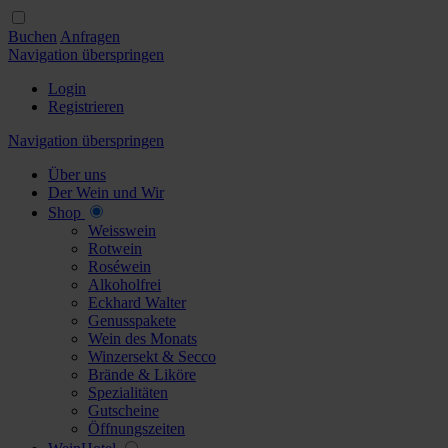
Buchen
Anfragen
Navigation überspringen
Login
Registrieren
Navigation überspringen
Über uns
Der Wein und Wir
Shop
Weisswein
Rotwein
Roséwein
Alkoholfrei
Eckhard Walter
Genusspakete
Wein des Monats
Winzersekt & Secco
Brände & Liköre
Spezialitäten
Gutscheine
Öffnungszeiten