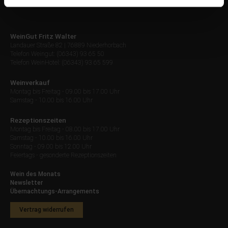
WeinGut Fritz Walter
Landauer Straße 82 | 76889 Niederhorbach
Telefon Weingut: (06343) 93 65 50
Telefon WeinHotel: (06343) 93 65 599
Weinverkauf
Montag bis Freitag - 09.00 bis 17.00 Uhr
Samstag - 10.00 bis 16.00 Uhr
Rezeptionszeiten
Montag bis Freitag - 08.00 bis 17.00 Uhr
Samstag - 10.00 bis 16.00 Uhr
Sonntag - 09.00 bis 12.00 Uhr
Feiertags - gesonderte Rezeptionszeiten
Wein des Monats
Newsletter
Übernachtungs-Arrangements
Vertrag widerrufen