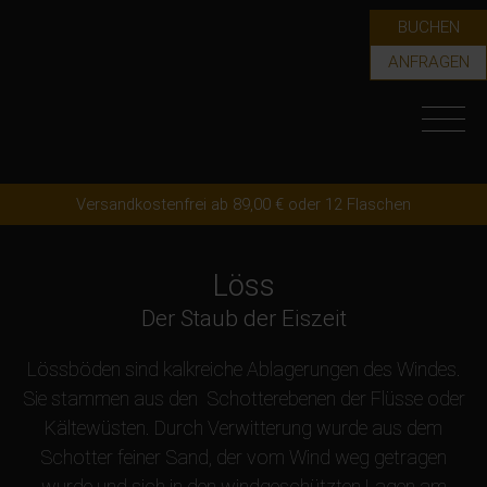
BUCHEN
ANFRAGEN
Versandkostenfrei ab 89,00 € oder 12 Flaschen
Löss
Der Staub der Eiszeit
Lössböden sind kalkreiche Ablagerungen des Windes.
Sie stammen aus den Schotterebenen der Flüsse oder
Kältewüsten. Durch Verwitterung wurde aus dem
Schotter feiner Sand, der vom Wind weg getragen
wurde und sich in den windgeschützten Lagen am