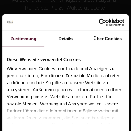
Rande des Pfälzer Waldes ablagerte.
Die relativ jungen Lössböden sind humusreich und
haben eine hohe Wasserspeicherkapazität. Dies ist
natürlich bei in besonders trockenen Jahren ein großer
Zustimmung
Details
Über Cookies
Vorteil anderen Böden gegenüber.
Während auf dem wesentlich älteren Buntsandstein
Diese Webseite verwendet Cookies
schlanke, rassige Rieslinge zugeschrieben werden,
Wir verwenden Cookies, um Inhalte und Anzeigen zu
wachsen auf unseren Lösslagen kräftige, körperreiche
personalisieren, Funktionen für soziale Medien anbieten
Weine mit fruchtigem Bukett, wie Chardonnay, Weißer
zu können und die Zugriffe auf unsere Website zu
analysieren. Außerdem geben wir Informationen zu Ihrer
und Grauer Burgunder.
Verwendung unserer Website an unsere Partner für
soziale Medien, Werbung und Analysen weiter. Unsere
Sicherlich liegt der Körperreichtum der Löss-Weine an
Partner führen diese Informationen möglicherweise mit
der Tiefgründigkeit dieser Böden, die zudem gut
weiteren Daten zusammen, die Sie ihnen bereitgestellt
durchwurzelbar sind. Ihre Lockerheit macht es den
haben oder die sie im Rahmen Ihrer Nutzung der Dienste
Reben leicht, ihre Wurzeln in die Tiefe zu treiben. Sie