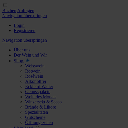
Buchen
Anfragen
Navigation überspringen
Login
Registrieren
Navigation überspringen
Über uns
Der Wein und Wir
Shop
Weisswein
Rotwein
Roséwein
Alkoholfrei
Eckhard Walter
Genusspakete
Wein des Monats
Winzersekt & Secco
Brände & Liköre
Spezialitäten
Gutscheine
Öffnungszeiten