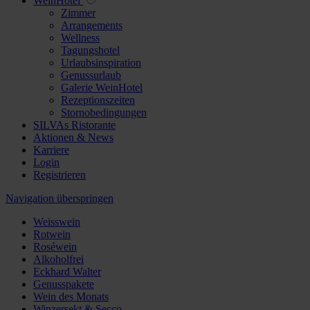
WeinHotel
Zimmer
Arrangements
Wellness
Tagungshotel
Urlaubsinspiration
Genussurlaub
Galerie WeinHotel
Rezeptionszeiten
Stornobedingungen
SILVAs Ristorante
Aktionen & News
Karriere
Login
Registrieren
Navigation überspringen
Weisswein
Rotwein
Roséwein
Alkoholfrei
Eckhard Walter
Genusspakete
Wein des Monats
Winzersekt & Secco