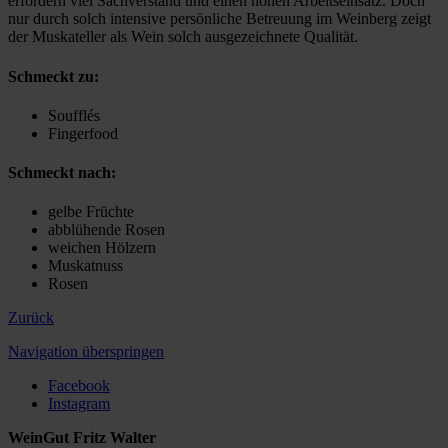
erfordern viel Sachverstand und einen hohen Arbeitseinsatz. Doch
nur durch solch intensive persönliche Betreuung im Weinberg zeigt
der Muskateller als Wein solch ausgezeichnete Qualität.
Schmeckt zu:
Soufflés
Fingerfood
Schmeckt nach:
gelbe Früchte
abblühende Rosen
weichen Hölzern
Muskatnuss
Rosen
Zurück
Navigation überspringen
Facebook
Instagram
WeinGut Fritz Walter