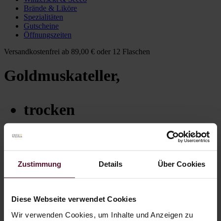
Brände & Liköre
Spezialitäten
Gutscheine
Öffnungszeiten
Versandkostenfrei ab 89,00 € oder 12 Flaschen
Goldmuskateller,
trocken
Ein herrlicher Hochkaräter
Goldmuskateller,
Zustimmung
Details
Über Cookies
trocken
Art. Nr.
1058
Diese Webseite verwendet Cookies
Jahrgang:
2023
Inhalt:
0,75 Ltr
Wir verwenden Cookies, um Inhalte und Anzeigen zu