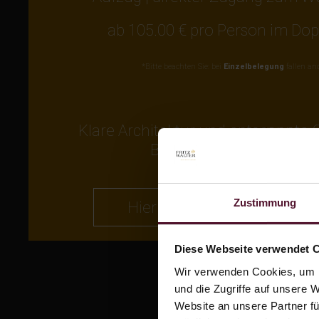
ab 105.00 € pro Person im Do
*Bitte beachten Sie: bei
Einzelbelegung
fallen an
Klare Architektur und entspannte 
Blick in den ruhigen Inn
Zustimmung
Hier geht es zum
Gutshaus 
Diese Webseite verwendet 
Wir verwenden Cookies, um I
und die Zugriffe auf unsere 
Website an unsere Partner fü