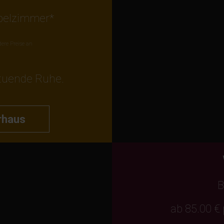
ppelzimmer*
dere Preise an
tuende Ruhe.
rhaus
B
ab 85.00 €