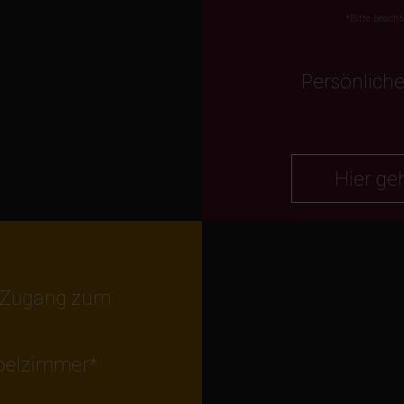
*Bitte beacht
Persönlich
Hier ge
r Zugang zum
ppelzimmer*