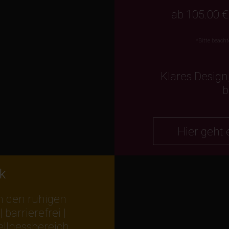
ab 105.00 
*Bitte beacht
Klares Design
b
Hier geht
k
in den ruhigen
barrierefrei |
ellnessbereich