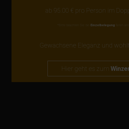
ab 95.00 € pro Person im Do
*Bitte beachten Sie: bei
Einzelbelegung
fallen an
Gewachsene Eleganz und wohl
Hier geht es zum
Winze