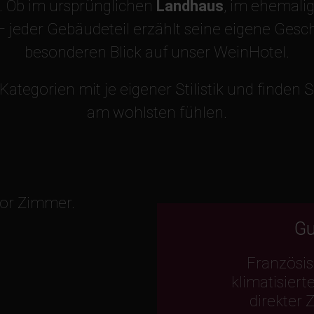
. Ob im ursprünglichen
Landhaus
, im ehemali
– jeder Gebäudeteil erzählt seine eigene Gesch
besonderen Blick auf unser WeinHotel.
Kategorien
mit je eigener Stilistik und finden 
am wohlsten fühlen.
Gu
Französis
klimatisiert
direkter