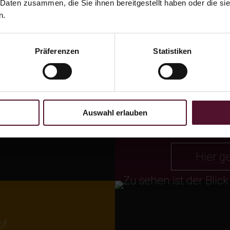
klimatisiert
 Daten zusammen, die Sie ihnen bereitgestellt haben oder die s
direkter
n.
ab 95.00 €
Präferenzen
Statistiken
*Bitte beacht
Modernes Desi
Auswahl erlauben
e
Hier g
of