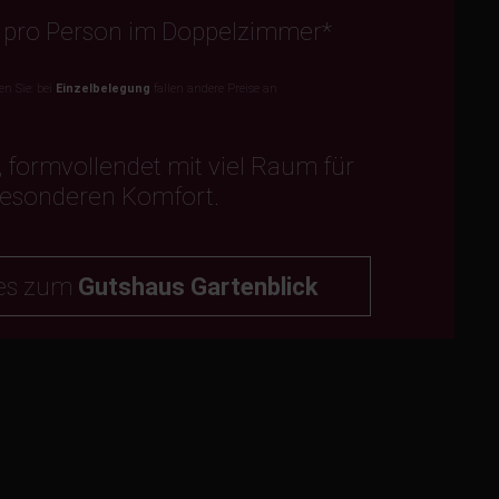
€ pro Person im Doppelzimmer*
en Sie: bei
Einzelbelegung
fallen andere Preise an
, formvollendet mit viel Raum für
esonderen Komfort.
 es zum
Gutshaus Gartenblick