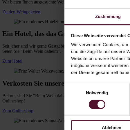
Wir bieten Ihnen ausgesuchte Weinpakete an. Genießen Sie unsere W
Zu den Weinpaketen
Zustimmung
Ein Hotel, das das Gute feiert
Diese Webseite verwendet 
Wir verwenden Cookies, um I
Seit jeher sind wir gerne Gastgeber. In unserem WeinHotel können Sie
Seien Sie "Beim Wein daheim".
und die Zugriffe auf unsere 
Website an unsere Partner fü
Zum Hotel
möglicherweise mit weiteren
der Dienste gesammelt habe
Verkosten Sie unseren Wein
Einwilligungsauswahl
Notwendig
Bei uns sind Sie "Beim Wein daheim". Möchten Sie aber auch bei si
Onlineshop!
Zum Onlineshop
Ablehnen