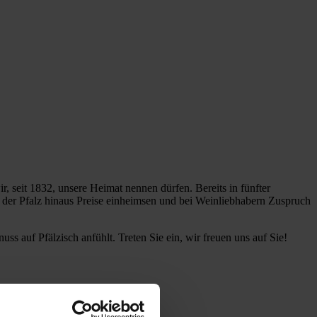
 seit 1832, unsere Heimat nennen dürfen. Bereits in fünfter
en der Pfalz hinaus Preise einheimsen und bei Weinliebhabern Zuspruch
uss auf Pfälzisch anfühlt. Treten Sie ein, wir freuen uns auf Sie!