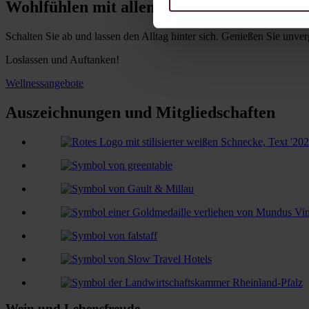
Wohlfühlen mit allen Sinnen
Schalten Sie ab und lassen den Alltag hinter sich. Genießen Sie unv
Loslassen und Auftanken!
Wellnessangebote
Auszeichnungen und Mitgliedschaften
Wein und Lebensfreude