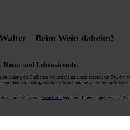
Walter – Beim Wein daheim!
t. Natur und Lebensfreude.
on entlang der Südlichen Weinstraße zu einem besonderen Ort, den wir,
t als Familienbetrieb ausgezeichnete Weine her, die weit über die Grenz
r mit Ihnen in unserem
WeinHotel
teilen und Ihnen zeigen, wie sich Gen