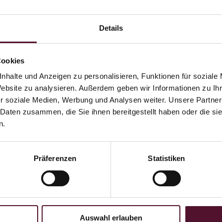
eine und Sekte zuhause.
Details
Cookies
nhalte und Anzeigen zu personalisieren, Funktionen für soziale
 die pfälzische Lebensart mit allen Sinnen erleben. Fühlen Sie sich wi
Website zu analysieren. Außerdem geben wir Informationen zu I
r soziale Medien, Werbung und Analysen weiter. Unsere Partner
 Daten zusammen, die Sie ihnen bereitgestellt haben oder die s
n.
Präferenzen
Statistiken
ch zuhause unsere Weine und andere hochwertige Erzeugnisse aus unse
Auswahl erlauben