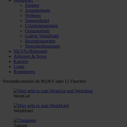
WeinHotel
Zimmer
Arrangements
Wellness
Tagungshotel
Urlaubsinspiration
Genussurlaub
Galerie WeinHotel
Rezeptionszeiten
Stornobedingungen
SILVAs Ristorante
Aktionen & News
Karriere
Login
Registrieren
Versandkostenfrei ab 89,00 € oder 12 Flaschen
WeinGut
WeinHotel
Tagung