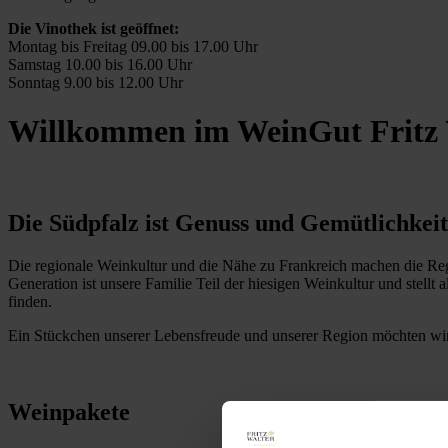
Die Vinothek ist geöffnet:
Montag bis Freitag 09.00 bis 17.00 Uhr
Samstag 10.00 bis 16.00 Uhr
Sonntag 9.00 bis 12.00 Uhr
Willkommen im WeinGut Fritz 
Die Südpfalz ist Genuss und Gemütlichkei
Die regionale Weinkultur und die Nähe zu Frankreich machen die Regi
Generation ist unsere Familie Teil der hiesigen Weinkultur und stell
finden.
Ein Stückchen unserer Lebensfreude und unserer Region möchten wi
Weinpakete