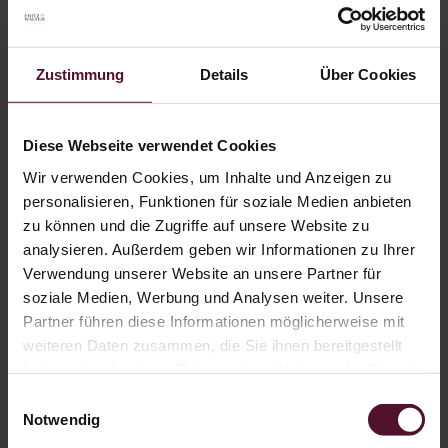
WeinHotel
Zimmer
Arrangements
Wellness
Tagungshotel
Zustimmung
Details
Über Cookies
Urlaubsinspiration
Genussurlaub
Galerie WeinHotel
Rezeptionszeiten
Diese Webseite verwendet Cookies
Stornobedingungen
Wir verwenden Cookies, um Inhalte und Anzeigen zu
SILVAs Ristorante
Aktionen & News
personalisieren, Funktionen für soziale Medien anbieten
Karriere
zu können und die Zugriffe auf unsere Website zu
Login
analysieren. Außerdem geben wir Informationen zu Ihrer
Registrieren
Verwendung unserer Website an unsere Partner für
Versandkostenfrei ab 89,00 € oder 12 Flaschen
soziale Medien, Werbung und Analysen weiter. Unsere
Ihre Anmeldung
Partner führen diese Informationen möglicherweise mit
weiteren Daten zusammen, die Sie ihnen bereitgestellt
Danke für Ihr Interesse
haben oder die sie im Rahmen Ihrer Nutzung der Dienste
Wir haben Ihre Anmeldung erhalten.
gesammelt haben.
Einwilligungsauswahl
Notwendig