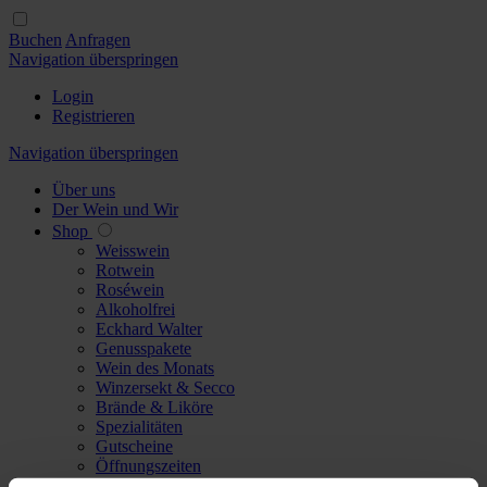
Buchen
Anfragen
Navigation überspringen
Login
Registrieren
Navigation überspringen
Über uns
Der Wein und Wir
Shop
Weisswein
Rotwein
Roséwein
Alkoholfrei
Eckhard Walter
Genusspakete
Wein des Monats
Winzersekt & Secco
Brände & Liköre
Spezialitäten
Gutscheine
Öffnungszeiten